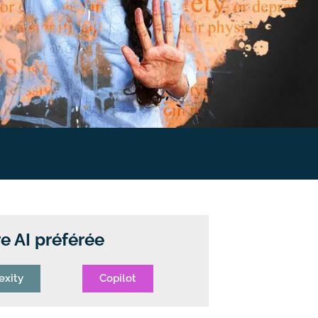
e AI préférée
exity
Copilot