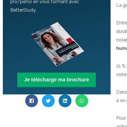
pro/perso en vous formant avec
La ge
BetterStudy.
Entre
durab
nota
huma
21 % 
voire
Je télécharge ma brochure
Dans 
à se 
Pour 
activ