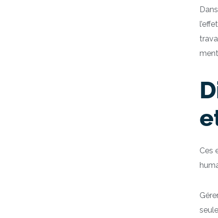
Dans 
l’eff
trava
ment
D
e
Ces 
humai
Gére
seule