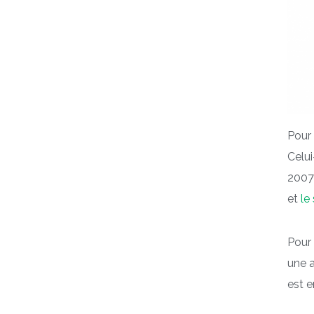
Pour 
Celui
2007)
et
le
Pour 
une a
est e