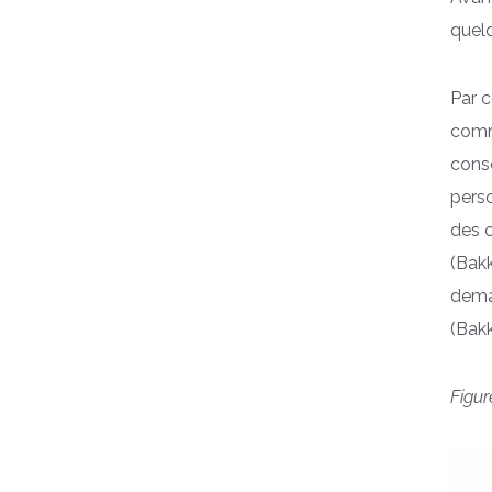
quelq
Par 
comme
consé
perso
des c
(Bakk
dema
(Bakk
Figur