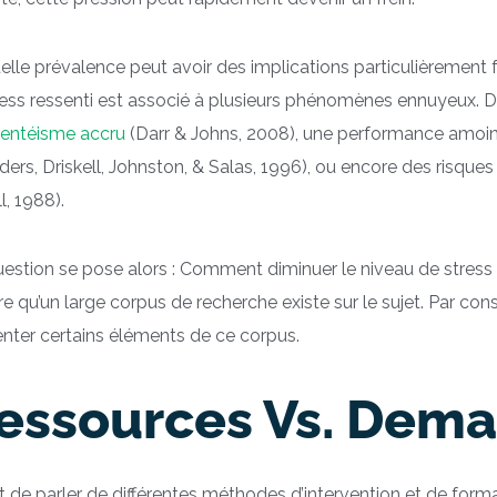
elle prévalence peut avoir des implications particulièrement 
tress ressenti est associé à plusieurs phénomènes ennuye
sentéisme accru
(Darr & Johns, 2008), une performance amoind
ers, Driskell, Johnston, & Salas, 1996), ou encore des risque
l, 1988).
estion se pose alors : Comment diminuer le niveau de stress
re qu’un large corpus de recherche existe sur le sujet. Par con
nter certains éléments de ce corpus.
essources Vs. Dem
 de parler de différentes méthodes d’intervention et de form