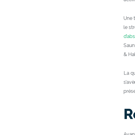
Une t
le s
d’ab
Saund
& Hal
La qu
s’avè
prése
R
Avant