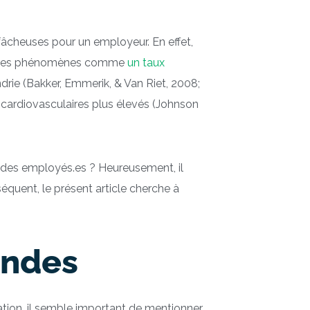
fâcheuses pour un employeur. En effet,
ux. Des phénomènes comme
un taux
rie (Bakker, Emmerik, & Van Riet, 2008;
s cardiovasculaires plus élevés (Johnson
 des employés.es ? Heureusement, il
séquent, le présent article cherche à
andes
ation, il semble important de mentionner