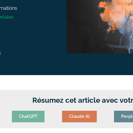
ormations
ntales
s
Résumez cet article avec votr
ChatGPT
Claude AI
Perpl