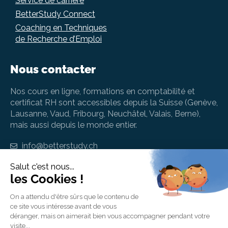
Service de carrière
BetterStudy Connect
Coaching en Techniques
de Recherche d’Emploi
Nous contacter
Nos cours en ligne, formations en comptabilité et
certificat RH sont accessibles depuis la Suisse (Genève,
Lausanne, Vaud, Fribourg, Neuchâtel, Valais, Berne),
mais aussi depuis le monde entier.
info@betterstudy.ch
+41 (0) 22 535 41 94
BetterStudy SA, Rue de Chantepoulet 10, 1201
Genève, Suisse
BetterStudy AG, Strehlgasse 2, 8001 Zürich,
Schweiz