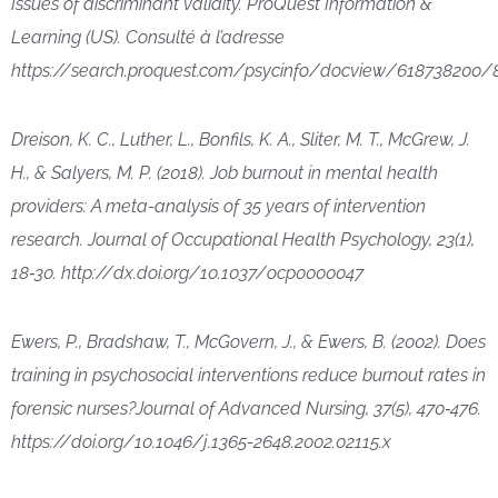
Issues of discriminant validity. ProQuest Information &
Learning (US). Consulté à l’adresse
https://search.proquest.com/psycinfo/docview/61873820
Dreison, K. C., Luther, L., Bonfils, K. A., Sliter, M. T., McGrew, J.
H., & Salyers, M. P. (2018). Job burnout in mental health
providers: A meta-analysis of 35 years of intervention
research. Journal of Occupational Health Psychology, 23(1),
18‑30. http://dx.doi.org/10.1037/ocp0000047
Ewers, P., Bradshaw, T., McGovern, J., & Ewers, B. (2002). Does
training in psychosocial interventions reduce burnout rates in
forensic nurses?Journal of Advanced Nursing, 37(5), 470‑476.
https://doi.org/10.1046/j.1365-2648.2002.02115.x