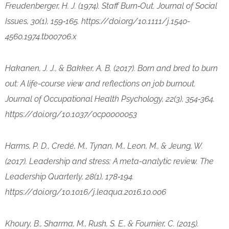
Freudenberger, H. J. (1974). Staff Burn‐Out. Journal of Social
Issues, 30(1), 159‑165. https://doi.org/10.1111/j.1540-
4560.1974.tb00706.x
Hakanen, J. J., & Bakker, A. B. (2017). Born and bred to burn
out: A life-course view and reflections on job burnout.
Journal of Occupational Health Psychology, 22(3), 354‑364.
https://doi.org/10.1037/ocp0000053
Harms, P. D., Credé, M., Tynan, M., Leon, M., & Jeung, W.
(2017). Leadership and stress: A meta-analytic review. The
Leadership Quarterly, 28(1), 178‑194.
https://doi.org/10.1016/j.leaqua.2016.10.006
Khoury, B., Sharma, M., Rush, S. E., & Fournier, C. (2015).