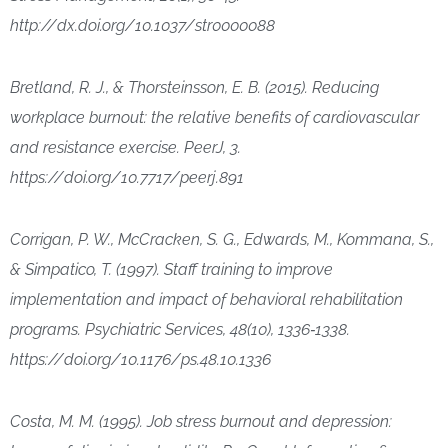
http://dx.doi.org/10.1037/str0000088
Bretland, R. J., & Thorsteinsson, E. B. (2015). Reducing
workplace burnout: the relative benefits of cardiovascular
and resistance exercise. PeerJ, 3.
https://doi.org/10.7717/peerj.891
Corrigan, P. W., McCracken, S. G., Edwards, M., Kommana, S.,
& Simpatico, T. (1997). Staff training to improve
implementation and impact of behavioral rehabilitation
programs. Psychiatric Services, 48(10), 1336‑1338.
https://doi.org/10.1176/ps.48.10.1336
Costa, M. M. (1995). Job stress burnout and depression: