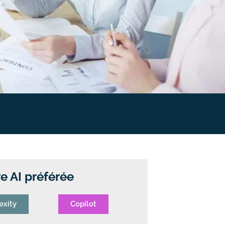
e AI préférée
exity
Copilot