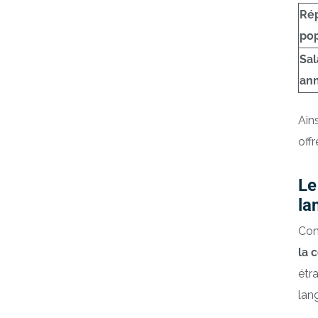
Rép
pop
Sal
an
Ain
off
Le
la
Con
la 
étr
lan