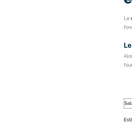
Le
fon
Le
Alo
fou
Sal
Est