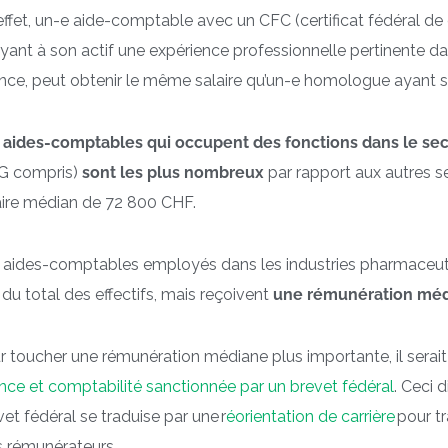
effet, un-e aide-comptable avec un CFC (certificat fédéral 
ayant à son actif une expérience professionnelle pertinente da
ance, peut obtenir le même salaire qu’un-e homologue ayant su
 aides-comptables qui occupent des fonctions dans le sec
 compris)
sont les plus nombreux
par rapport aux autres se
aire médian de 72 800 CHF.
 aides-comptables employés dans les industries pharmaceut
 du total des effectifs, mais reçoivent
une rémunération méd
r toucher une rémunération médiane plus importante, il serait
ance et comptabilité sanctionnée par un brevet fédéral
. Ceci d
vet fédéral se traduise par une r
éorientation de carrière
pour tr
s rémunérateurs.