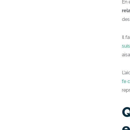
En 
rel
des
Il 
sui
aisa
L’a
fe 
rep
Q
e