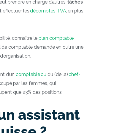
peut prendre en charge d’autres
tâches
ut effectuer les
décomptes TVA
, en plus
ilité, connaître le
plan comptable
 d’aide comptable demande en outre une
 d’organisation.
nt d’un
comptable ou
du (de la)
chef-
ccupé par les femmes, qui
upent que 23% des positions.
’un assistant
uisse ?