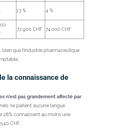
%
13 %
4 %
900
72 900 CHF
74 000 CHF
F
s, bien que l’industrie pharmaceutique
omptable.
de la connaissance de
es n’est pas grandement affecté par
nnels ne parlent aucune langue
ue 28% connaissent au moins une
 540 CHF.