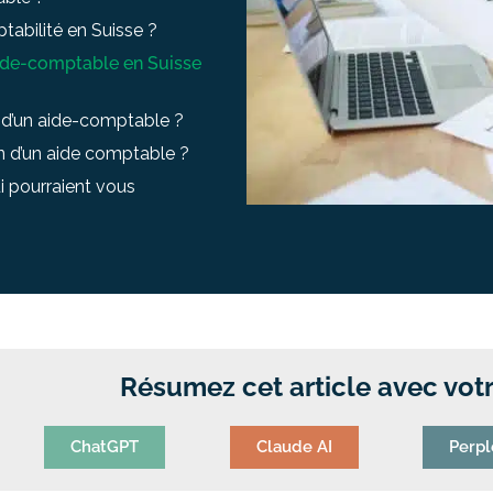
ptabilité en Suisse ?
aide-comptable en Suisse
 d’un aide-comptable ?
on d’un aide comptable ?
i pourraient vous
Résumez cet article avec votr
ChatGPT
Claude AI
Perpl