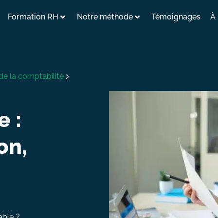
Formation RH
Notre méthode
Témoignages
À
de la comptabilité
>
 :
on,
able ?