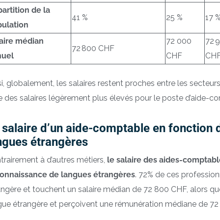
artition de la
41 %
25 %
17 
ulation
aire médian
72 000
72 
72 800 CHF
nuel
CHF
CH
si, globalement, les salaires restent proches entre les secteur
re des salaires légèrement plus élevés pour le poste d’aide-c
 salaire d’un aide-comptable en fonction 
ngues étrangères
trairement à d’autres métiers,
le salaire des aides-comptabl
connaissance de langues étrangères
. 72% de ces professio
angère et touchent un salaire médian de 72 800 CHF, alors q
gue étrangère et perçoivent une rémunération médiane de 72