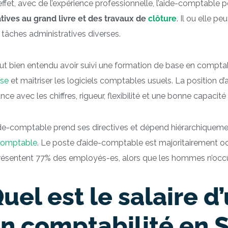
effet, avec de l’expérience professionnelle, l’aide-comptable 
atives au grand livre et des travaux de
clôture
. Il ou elle pe
 tâches administratives diverses.
faut bien entendu avoir suivi une formation de base en comptab
sse
et maîtriser les logiciels comptables usuels. La position
nce avec les chiffres, rigueur, flexibilité et une bonne capacité
ide-comptable prend ses directives et dépend hiérarchiqueme
comptable
. Le poste d’aide-comptable est majoritairement o
résentent 77% des employés-es, alors que les hommes n’occ
uel est le salaire d
n comptabilité en S