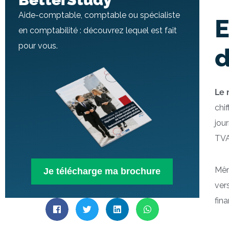
Aide-comptable, comptable ou spécialiste
E
en comptabilité : découvrez lequel est fait
pour vous.
d
Le 
chi
jou
TVA
Même
Je télécharge ma brochure
ver
fin