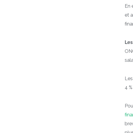
En 
et 
fin
Les
ONG
sal
Les
4 %
Pou
fin
bre
plu