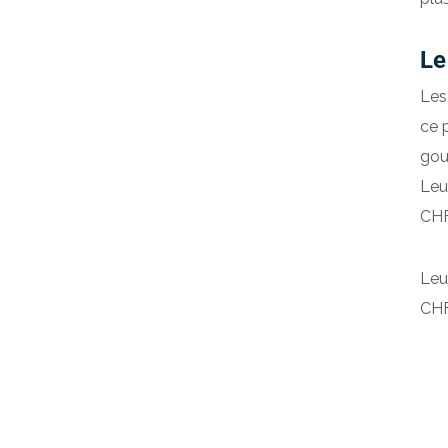
Le
Les
ce 
gou
Leu
CHF
Leu
CHF