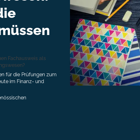
die
 müssen
en Fachausweis als
ungswesen?
n für die Prüfungen zum
eute im Finanz- und
enössischen