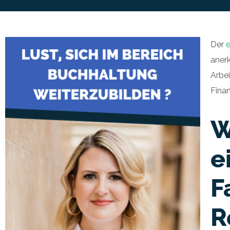
Der
anerk
Arbei
Fina
W
e
F
R