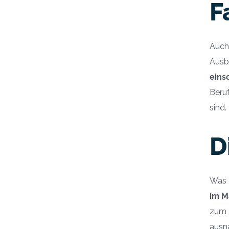
F
Auch 
Ausb
eins
Beruf
sind.
D
Was d
im M
zum 
ausn