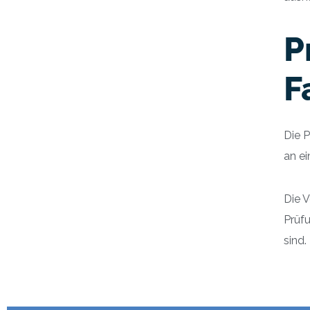
P
F
Die 
an ei
Die V
Prüf
sind.