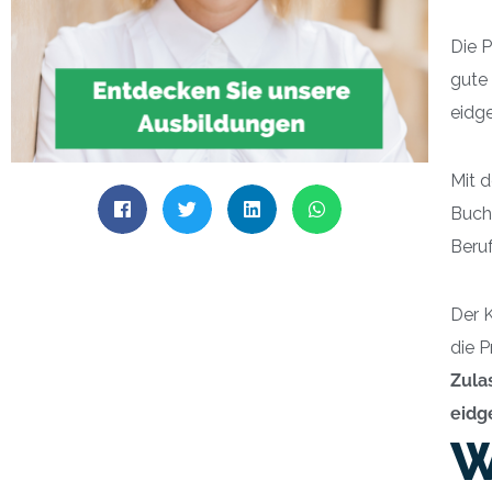
Die P
gute
eidg
Mit 
Buchh
Beru
Der 
die 
Zula
eidg
W