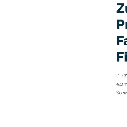
Z
P
F
F
Die
Z
exam
So
w