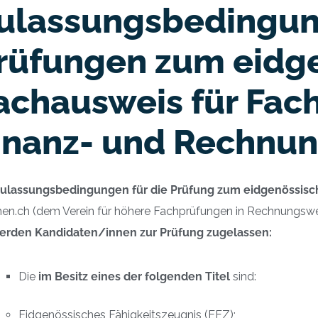
ulassungsbedingung
rüfungen zum eidg
achausweis für Fac
inanz- und Rechnu
ulassungsbedingungen für die Prüfung zum eidgenössis
en.ch (dem Verein für höhere Fachprüfungen in Rechnungswe
erden
Kandidaten/innen zur Prüfung zugelassen:
Die
im Besitz
eines der folgenden
Titel
sind:
Eidgenössisches Fähigkeitszeugnis (EFZ);