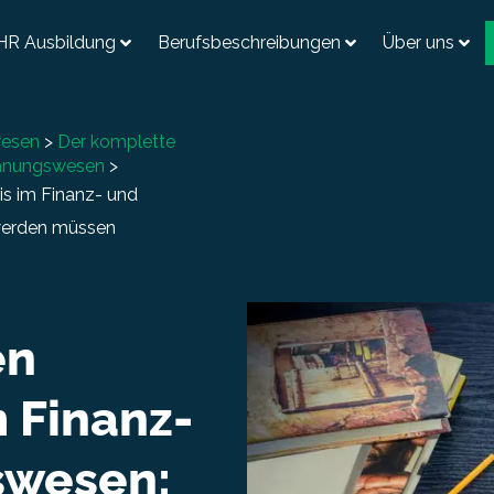
HR Ausbildung
Berufsbeschreibungen
Über uns
wesen
>
Der komplette
chnungswesen
>
s im Finanz- und
 werden müssen
en
 Finanz-
swesen: