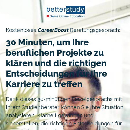
Kostenloses
CareerBoost
Beratungsgespräch:
30 Minuten, um Ihre
beruflichen Projekte zu
klären und die richtigen
Entscheidungen für Ihre
Karriere zu treffen
Dank dieses 30-minütigen Einzelgesprächs mit
Ihrem Studienberater können Sie Ihre Situation
analysieren, Klarheit gewinnen und
sicherstellen, die richtigen Entscheidungen für