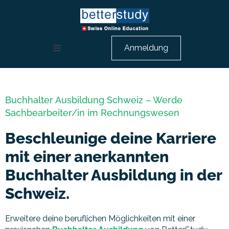
Anmeldung
Weiterbildung Rechnungswesen
Buchhalter Ausbildung Schweiz – Werde
HR Ausbildung
Sachbearbeiter/in im Rechnungswesen
Berufsbeschreibungen
Beschleunige deine Karriere
mit einer anerkannten
Über uns
Buchhalter Ausbildung in der
Schweiz.
Beratungsgespräch
Erweitere deine beruflichen Möglichkeiten mit einer