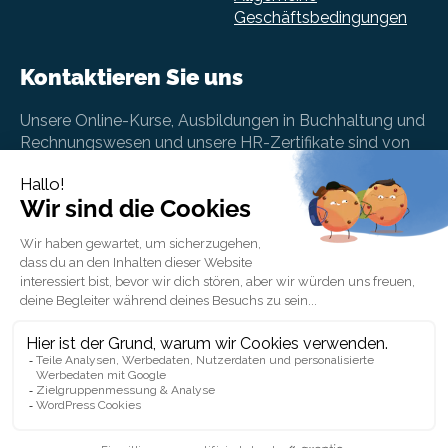
Geschäftsbedingungen
Kontaktieren Sie uns
Unsere Online-Kurse, Ausbildungen in Buchhaltung und
Rechnungswesen und unsere HR-Zertifikate sind von
der Schweiz aus erreichbar, aber auch aus der ganzen
Welt.
info@betterstudy.ch
+41 (0)43 588 21 33
BetterStudy AG, Strehlgasse 2, 8001 Zürich,
Schweiz
BetterStudy SA, Rue de Chantepoulet 10, 1201
Genève, Suisse