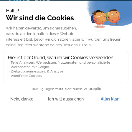
Nützliche Links
Ausbildung in
Der komplette Leitfaden
Buchhaltung und
für Buchhaltung Finanz-
Rechnungswesen
und Rechnungswesen
Kostenloses
Blog
Beratungsgespräch
Prüfungsordnung
Kontakt
Allgemeine
Geschäftsbedingungen
Kontaktieren Sie uns
Unsere Online-Kurse, Ausbildungen in Buchhaltung und
Rechnungswesen und unsere HR-Zertifikate sind von