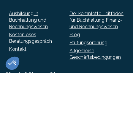
Ausbildung in
Der komplette Leitfaden
Buchhaltung und
für Buchhaltung Finanz-
Rechnungswesen
und Rechnungswesen
Kostenloses
Blog
Beratungsgespräch
Prüfungsordnung
Kontakt
Allgemeine
Geschäftsbedingungen
Kontaktieren Sie uns
Unsere Online-Kurse, Ausbildungen in Buchhaltung und
Rechnungswesen und unsere HR-Zertifikate sind von
der Schweiz aus erreichbar, aber auch aus der ganzen
Welt.
info@betterstudy.ch
+41 (0)43 588 21 33