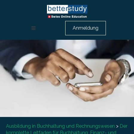
Anmeldung
Weiterbildung Rechnungswesen
HR Ausbildung
Berufsbeschreibungen
Über uns
Beratungsgespräch
Ausbildung in Buchhaltung und Rechnungswesen
>
Der
komplette Leitfaden für Buchhaltung, Finanz- und