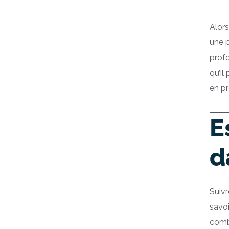
Alors
une p
profo
qu’il
en pr
E
d
Suivr
savoi
combi