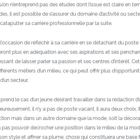
u’on n’entreprend pas des études dont l’issue est claire en te
des, il est possible de s’assurer du domaine d’activité ou secteu
catapulter sa carrière professionnelle par la suite.
 l’occasion de réfléchir à sa carrière en se détachant du poste 
eront plus en adéquation avec ses aspirations et ses penchants
essant de laisser parler sa passion et ses centres d’intérêt. C
ifférents métiers d’un milieu, ce qui peut offrir plus d’opportunit
 d’un secteur.
 prend le cas d’un jeune désirant travailler dans la rédaction
ureusement, il n’y a pas de poste vacant, il aura deux choix. Il
tion mais dans un autre domaine que la mode, soit la décorati
 pas pouvoir décrocher une position dans le milieu de la mode m
son style et affiner sa plume, chose qui constituera une base 