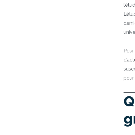
l’étu
L’étu
derni
unive
Pour 
d’act
susce
pour 
Q
g