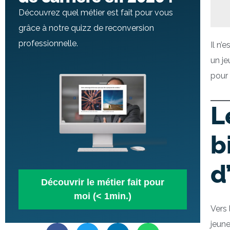
Découvrez quel métier est fait pour vous
grâce à notre quizz de reconversion
professionnelle.
Il n’
un je
pour 
L
b
d
Découvrir le métier fait pour
moi (< 1min.)
Vers 
jeune