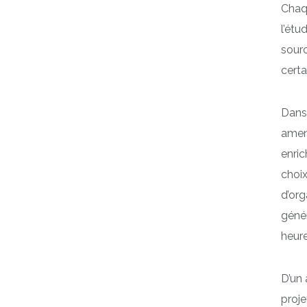
Chaqu
l’étu
sourc
certa
Dans 
amené
enric
choix
d’org
génér
heure
D’un 
proje