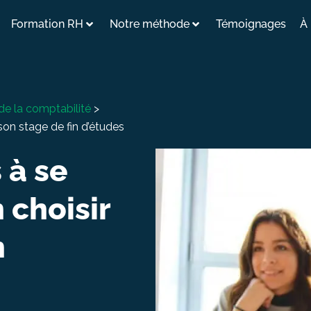
Formation RH
Notre méthode
Témoignages
À
de la comptabilité
>
son stage de fin d’études
 à se
 choisir
n