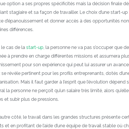
e option a ses propres spécificités mais la décision finale 
diant stagiaire et sa façon de travailler. Le choix d’une start-
e d’épanouissement et donner accès à des opportunités non né
ines différences.
le cas de la
start-up
, la personne ne va pas s’occuper que de
e à prendre en charge différentes missions et assumera plus 
hissement pour son expérience qui peut lui assurer un avanc
 se révèle pertinent pour les profils entreprenants, dotés d’
anisation. Mais il faut garder à l’esprit que l’évolution dépend s
al la personne ne perçoit qu’un salaire très limité, alors qu’el
s et subir plus de pressions.
autre côté, le travail dans les grandes structures présente ce
ts et en profitant de l’aide d’une équipe de travail stable où 