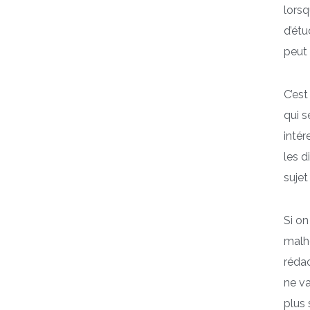
lorsq
d’étu
peut 
C’est
qui s
intér
les d
sujet
Si on
malhe
rédac
ne va
plus 