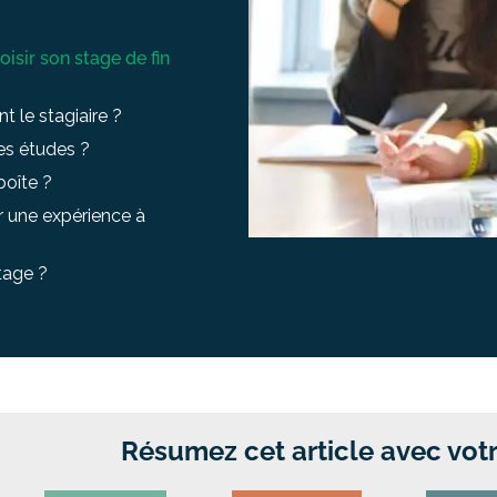
isir son stage de fin
t le stagiaire ?
ses études ?
boîte ?
er une expérience à
tage ?
Résumez cet article avec votr