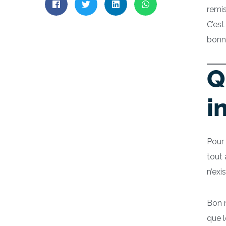
remi
C’est
bonne
Q
i
Pour 
tout 
n’exi
Bon n
que l