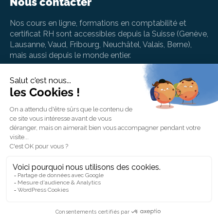
Nous contacter
Nos cours en ligne, formations en comptabilité et
certificat RH sont accessibles depuis la Suisse (Genève,
Lausanne, Vaud, Fribourg, Neuchâtel, Valais, Berne),
mais aussi depuis le monde entier.
info@betterstudy.ch
+41 (0) 22 535 41 94
BetterStudy SA, Rue de Chantepoulet 10, 1201
Genève, Suisse
BetterStudy AG, Strehlgasse 2, 8001 Zürich,
Schweiz
Une question ou besoin d'aide en lien avec votre
formation ? Contactez notre support