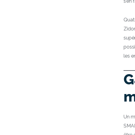
s’en 
Quatr
Zidon
supér
possi
les e
G
m
Un mo
SMART
être 