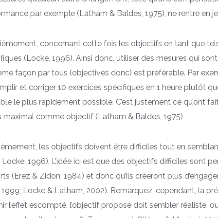
rmance par exemple (Latham & Baldes, 1975), ne rentre en je
èmement, concernant cette fois les objectifs en tant que tels,
fiques (Locke, 1996). Ainsi donc, utiliser des mesures qui son
me façon par tous (objectives donc) est préférable. Par exempl
plir et corriger 10 exercices spécifiques en 1 heure plutôt que s
ble le plus rapidement possible. C’est justement ce qu’ont fai
s maximal comme objectif (Latham & Baldes, 1975)
ièmement, les objectifs doivent être difficiles tout en semblan
 Locke, 1996). L’idée ici est que des objectifs difficiles so
orts (Erez & Zidon, 1984) et donc qu’ils créeront plus d’enga
 1999; Locke & Latham, 2002). Remarquez, cependant, la prése
ir l’effet escompté, l’objectif proposé doit sembler réaliste, o