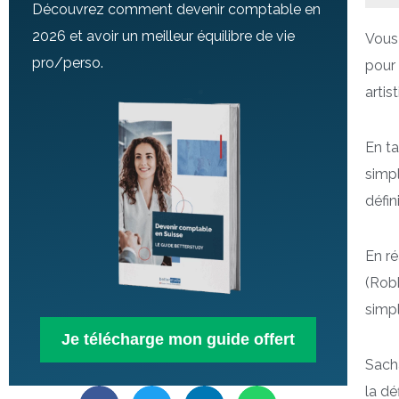
Découvrez comment devenir comptable en
2026 et avoir un meilleur équilibre de vie
Vous 
pro/perso.
pour 
artis
En t
simpl
défin
En ré
(Robb
simpl
Je télécharge mon guide offert
Sacha
la dé