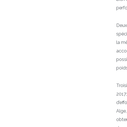
perfo
Deuxi
spéci
la mê
accom
possi
poid
Trois
2017;
d’eff
Alge,
obten