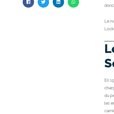
donc 
Le no
Lock
L
S
En 19
charg
du pe
les 
cami