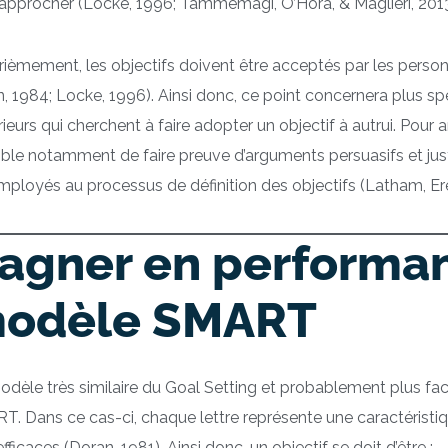
rapprocher (Locke, 1996; Tammemagi, O’Hora, & Maglieri, 2013
ièmement, les objectifs doivent être acceptés par les perso
, 1984; Locke, 1996). Ainsi donc, ce point concernera plus 
ieurs qui cherchent à faire adopter un objectif à autrui. Pour a
ble notamment de faire preuve d’arguments persuasifs et justif
mployés au processus de définition des objectifs (Latham, Er
agner en performan
odèle SMART
dèle très similaire du Goal Setting et probablement plus faci
. Dans ce cas-ci, chaque lettre représente une caractéristiq
efficaces (Doran, 1981). Ainsi donc, un objectif se doit d’être :