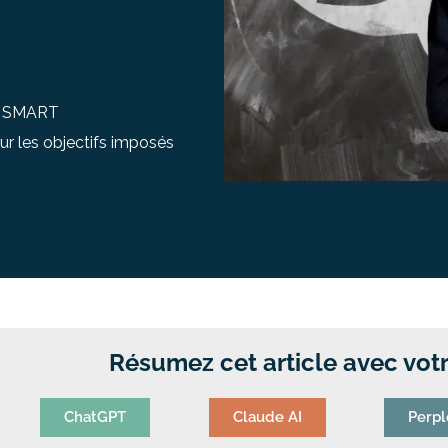
e SMART
r les objectifs imposés
Résumez cet article avec votr
ChatGPT
Claude AI
Perpl