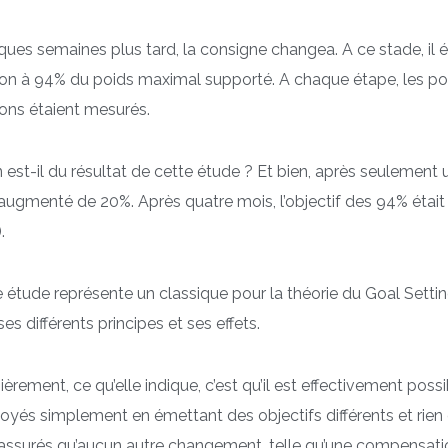
ues semaines plus tard, la consigne changea. A ce stade, il 
on à 94% du poids maximal supporté. A chaque étape, les po
ons étaient mesurés.
 est-il du résultat de cette étude ? Et bien, après seulemen
augmenté de 20%. Après quatre mois, l’objectif des 94% étai
.
 étude représente un classique pour la théorie du Goal Setting
ses différents principes et ses effets.
èrement, ce qu’elle indique, c’est qu’il est effectivement pos
yés simplement en émettant des objectifs différents et rien d’
 assurés qu’aucun autre changement, telle qu’une compensati