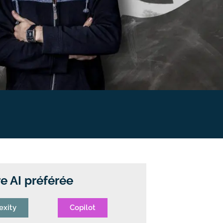
e AI préférée
exity
Copilot