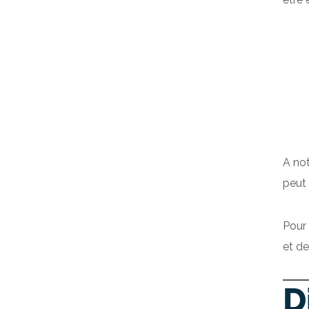
A not
peut 
Pour
et de
D