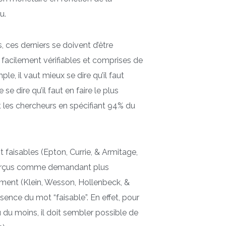
u.
 ces derniers se doivent d’être
t facilement vérifiables et comprises de
e, il vaut mieux se dire qu’il faut
e dire qu’il faut en faire le plus
t les chercheurs en spécifiant 94% du
t faisables (Epton, Currie, & Armitage,
nt perçus comme demandant plus
gement (Klein, Wesson, Hollenbeck, &
nce du mot “faisable”. En effet, pour
u du moins, il doit sembler possible de