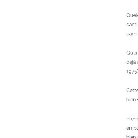
Quelq
cami
cami
Qu’en
déjà 
1975)
Cette
bien 
Premi
emplo
bien