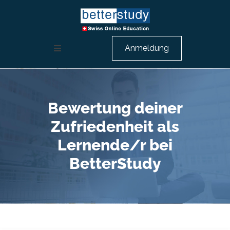
Anmeldung
Weiterbildung Rechnungswesen
HR Ausbildung
Bewertung deiner
Zufriedenheit als
Berufsbeschreibungen
Lernende/r bei
BetterStudy
Über uns
Beratungsgespräch