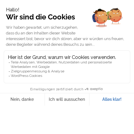
Nützliche Links
Ausbildung in
Der komplette Leitfaden
Buchhaltung und
für Buchhaltung Finanz-
Rechnungswesen
und Rechnungswesen
Kostenloses
Blog
Beratungsgespräch
Prüfungsordnung
Kontakt
Allgemeine
Geschäftsbedingungen
Kontaktieren Sie uns
Unsere Online-Kurse, Ausbildungen in Buchhaltung und
Rechnungswesen und unsere HR-Zertifikate sind von
der Schweiz aus erreichbar, aber auch aus der ganzen