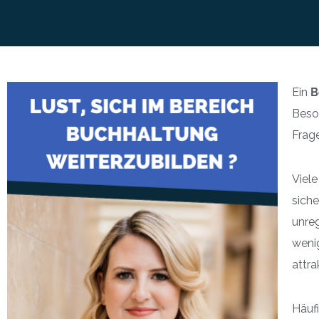
Ein
B
Beson
Frage
Viele
siche
unre
wenig
attra
Häufi