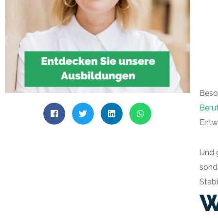
Beso
Beruf
Entwi
Und 
sonde
Stabil
W