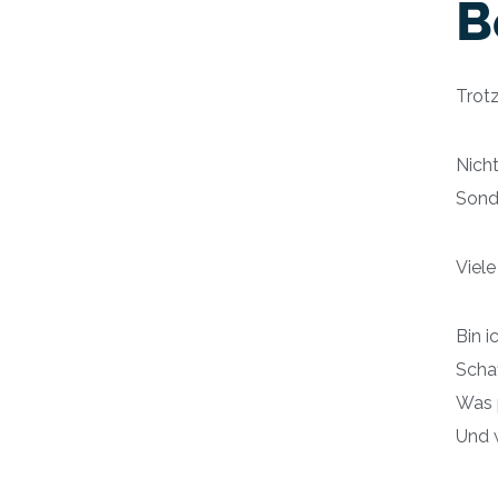
B
Trot
Nicht
Sonde
Viele
Bin i
Schaf
Was p
Und 