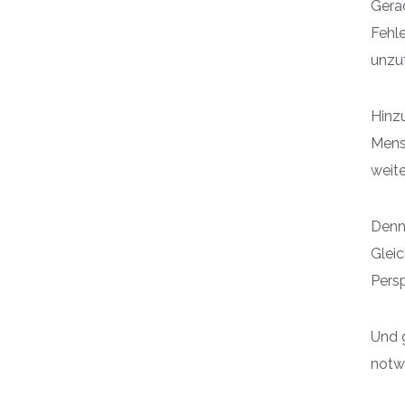
Gerad
Fehle
unzu
Hinzu
Mensc
weit
Denn
Gleic
Pers
Und 
notwe