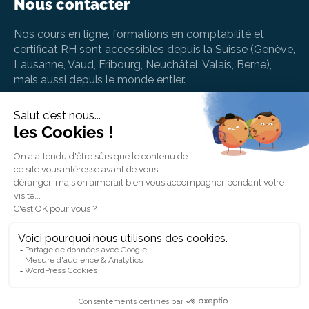
Nous contacter
Nos cours en ligne, formations en comptabilité et
certificat RH sont accessibles depuis la Suisse (Genève,
Lausanne, Vaud, Fribourg, Neuchâtel, Valais, Berne),
mais aussi depuis le monde entier.
info@betterstudy.ch
+41 (0) 22 535 41 94
BetterStudy SA, Rue de Chantepoulet 10, 1201
Genève, Suisse
BetterStudy AG, Strehlgasse 2, 8001 Zürich,
Schweiz
Une question ou besoin d'aide en lien avec votre
formation ? Contactez notre support