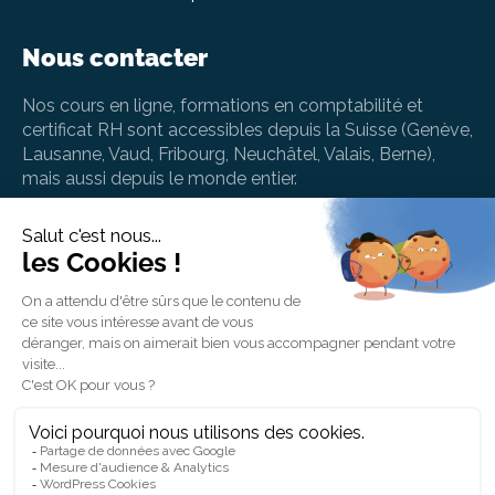
Nous contacter
Nos cours en ligne, formations en comptabilité et
certificat RH sont accessibles depuis la Suisse (Genève,
Lausanne, Vaud, Fribourg, Neuchâtel, Valais, Berne),
mais aussi depuis le monde entier.
info@betterstudy.ch
+41 (0) 22 535 41 94
BetterStudy SA, Rue de Chantepoulet 10, 1201
Genève, Suisse
BetterStudy AG, Strehlgasse 2, 8001 Zürich,
Schweiz
Une question ou besoin d'aide en lien avec votre
formation ? Contactez notre support