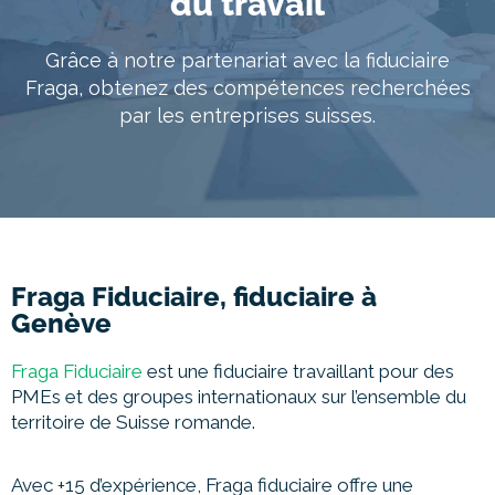
du travail
À propos
Grâce à notre partenariat avec la fiduciaire
Entretien conseil
Fraga, obtenez des compétences recherchées
par les entreprises suisses.
Fraga Fiduciaire, fiduciaire à
Genève
Fraga Fiduciaire
est une fiduciaire travaillant pour des
PMEs et des groupes internationaux sur l’ensemble du
territoire de Suisse romande.
Avec +15 d’expérience, Fraga fiduciaire offre une