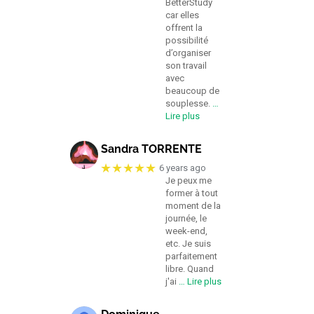
BetterStudy
car elles
offrent la
possibilité
d’organiser
son travail
avec
beaucoup de
souplesse.
…
Lire plus
Sandra TORRENTE
★★★★★
6 years ago
Je peux me
former à tout
moment de la
journée, le
week-end,
etc. Je suis
parfaitement
libre. Quand
j'ai
… Lire plus