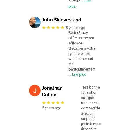
surtout
… Lire
plus
John Skjevesland
★★★★★
5 years ago
BetterStudy
offre un moyen
efficace
d'étudier à votre
rythme et les
webinaires ont
été
particulièrement
… Lire plus
Très bonne
Jonathan
formation
Cohen
en ligne
★★★★★
totalement
5 years ago
compatible
avec un
emploi à
plein temps
(liberté et