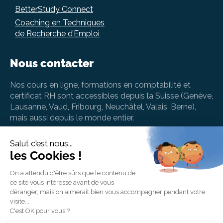
BetterStudy Connect
Coaching en Techniques
de Recherche d’Emploi
Nous contacter
Nos cours en ligne, formations en comptabilité et
certificat RH sont accessibles depuis la Suisse (Genève,
Lausanne, Vaud, Fribourg, Neuchâtel, Valais, Berne),
mais aussi depuis le monde entier.
info@betterstudy.ch
+41 (0) 22 535 41 94
BetterStudy SA, Rue de Chantepoulet 10, 1201
Genève, Suisse
BetterStudy AG, Strehlgasse 2, 8001 Zürich,
Schweiz
Une question ou besoin d'aide en lien avec votre