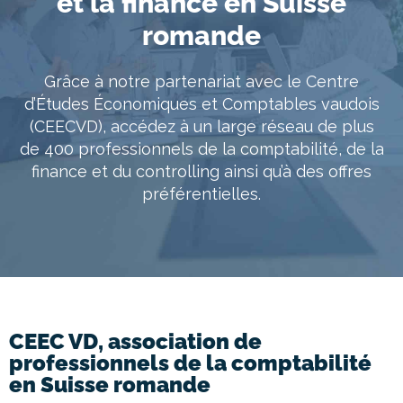
et la finance en Suisse
À propos
romande
Entretien conseil
Grâce à notre partenariat avec le Centre
d’Études Économiques et Comptables vaudois
(CEECVD), accédez à un large réseau de plus
de 400 professionnels de la comptabilité, de la
finance et du controlling ainsi qu’à des offres
préférentielles.
CEEC VD, association de
professionnels de la comptabilité
en Suisse romande