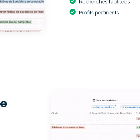
Recherches facilitées
Profils pertinents
de
s