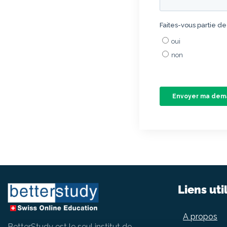
Liens uti
A propos
BetterStudy est le seul institut de