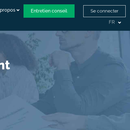
 propos
Entretien conseil
Se connecter
FR
nt