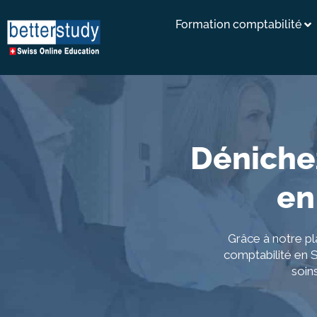
Formation comptabilité
Dénichez
en
Grâce à notre p
comptabilité en S
soin