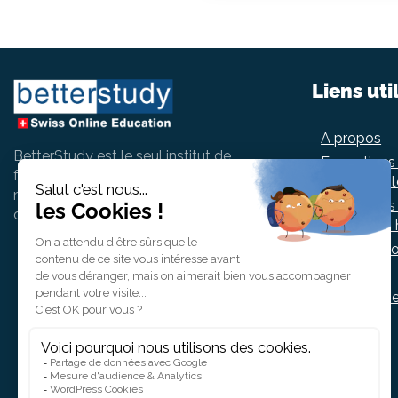
Liens uti
A propos
BetterStudy est le seul institut de
Formations
formation 100% en ligne pour les
comptabilit
métiers de la finance, de la
Formations
comptabilité et des RH en Suisse.
ressources
Entretien co
Contact
Support cli