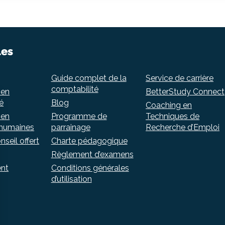
les
Guide complet de la
Service de carrière
comptabilité
 en
BetterStudy Connect
é
Blog
Coaching en
 en
Programme de
Techniques de
 humaines
parrainage
Recherche d’Emploi
nseil offert
Charte pédagogique
Règlement d’examens
ent
Conditions générales
d’utilisation